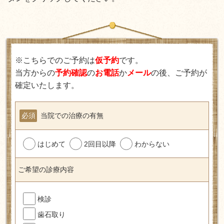
※こちらでのご予約は
仮予約
です。
当方からの
予約確認
の
お電話
か
メール
の後、ご予約が
確定いたします。
必須
当院での治療の有無
はじめて
2回目以降
わからない
ご希望の診療内容
検診
歯石取り