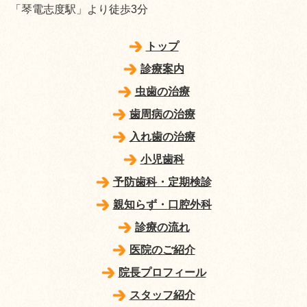
「琴電志度駅」より徒歩3分
トップ
診療案内
虫歯の治療
歯周病の治療
入れ歯の治療
小児歯科
予防歯科・定期検診
親知らず・
口腔外科
診療の流れ
医院のご紹介
院長プロフィール
スタッフ紹介