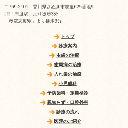
〒769-2101
香川県さぬき市志度625番地9
JR「志度駅」より徒歩3分
「琴電志度駅」より徒歩3分
トップ
診療案内
虫歯の治療
歯周病の治療
入れ歯の治療
小児歯科
予防歯科・定期検診
親知らず・
口腔外科
診療の流れ
医院のご紹介